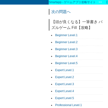
Smartapp - ゲームアプリ攻略サイト
>>
【
次の問題へ
【頭が良くなる】一筆書き パ
ズルゲーム Fill【攻略】
Beginner Level.1
Beginner Level.2
Beginner Level.3
Beginner Level.4
Beginner Level.5
Expert Level.1
Expert Level.2
Expert Level.3
Expert Level.4
Expert Level.5
Professional Level.1