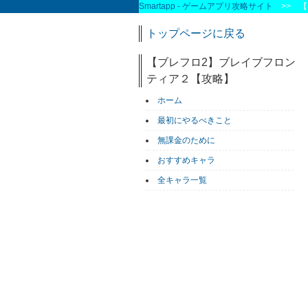
Smartapp - ゲームアプリ攻略サイト
>> 【
トップページに戻る
【ブレフロ2】ブレイブフロン
ティア２【攻略】
ホーム
最初にやるべきこと
無課金のために
おすすめキャラ
全キャラ一覧