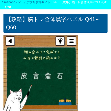
Smartapp - ゲームアプリ攻略サイト
>> 【攻略】脳トレ合体漢字パズル Q41
～Q60
【攻略】脳トレ合体漢字パズル Q41～
Q60