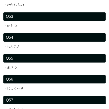
・たからもの
Q53
・かもつ
Q54
・ちんこん
Q55
・まさつ
Q56
・じょうへき
Q57