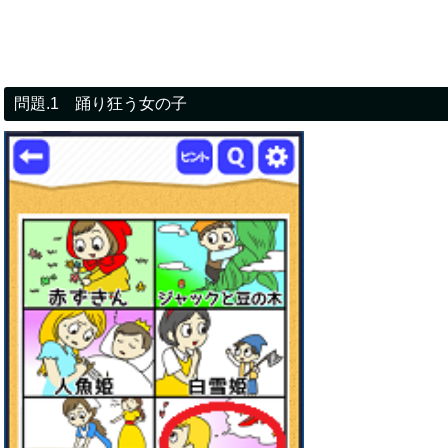
問題.1 踊り狂う女の子