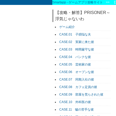
Smartapp - ゲームアプリ攻略サイト
>> 【
【攻略・解答】PRISONER～
浮気じゃないわ
ゲーム紹介
CASE.01 子煩悩な夫
CASE.02 実家に来た彼
CASE.03 時間厳守な彼
CASE.04 パンクな彼
CASE.05 芸術家の彼
CASE.06 オープンな彼
CASE.07 同期入社の彼
CASE.08 カフェ定員の彼
CASE.09 部屋を荒らされた彼
CASE.10 外科医の彼
CASE.11 嘘の苦手な彼