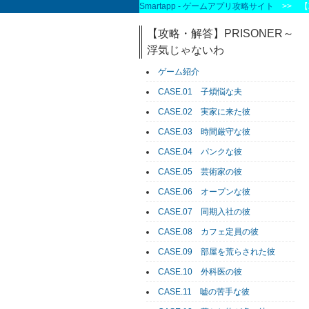
Smartapp - ゲームアプリ攻略サイト
>> 【
【攻略・解答】PRISONER～
浮気じゃないわ
ゲーム紹介
CASE.01 子煩悩な夫
CASE.02 実家に来た彼
CASE.03 時間厳守な彼
CASE.04 パンクな彼
CASE.05 芸術家の彼
CASE.06 オープンな彼
CASE.07 同期入社の彼
CASE.08 カフェ定員の彼
CASE.09 部屋を荒らされた彼
CASE.10 外科医の彼
CASE.11 嘘の苦手な彼